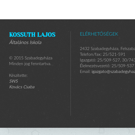
KOSSUTH LAJOS
ELÉRHETŐSÉGEK
Általános Iskola
2432 Szabadegyháza, Felszaba
Telefon/fax: 25/521-591
© 2015 Szabadegyháza
Igazgató: 25/509-527, 30/74
Minden jog fenntartva.
Élelmezésvezető: 25/509-537
Email:
igazgato@szabadegyhaza
Készítette:
SWS
Kovács Csaba