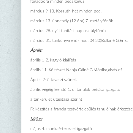
fogadóóra minden pedagógus
március 9-13. Kossuth-hét minden ped.
március 13. ünnepély (12 óra) 7. osztályfőnök
március 28. nyílt tanítási nap osztályfőnök
március 31. tankönyvrend.(mód. 04.30)Bolláné G.Erika
Április:
április 1-2. kagyló kiállítás
április 11. Költészet Napja Gálné G.Mónika,alsós of.
Április 2-7. tavaszi szünet.
április végéig leendő 1. o. tanulók beírása igazgató
a tankerület utasítása szerint
Felkészítés a francia testvértelepülés tanulóinak érkezésé
Május:
május 4. munkaértekezlet igazgató