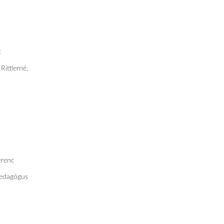
k
Rittlerné,
erenc
pedagógus