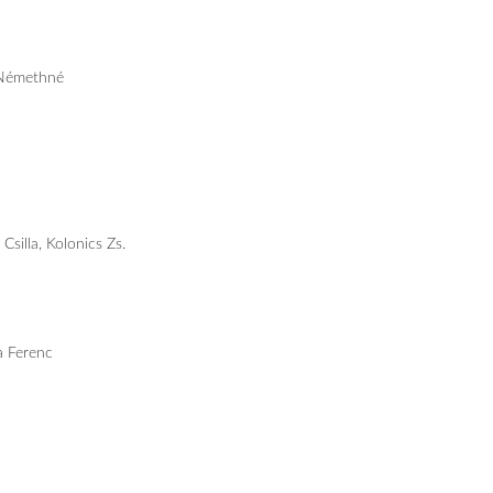
 Némethné
Csilla, Kolonics Zs.
a Ferenc