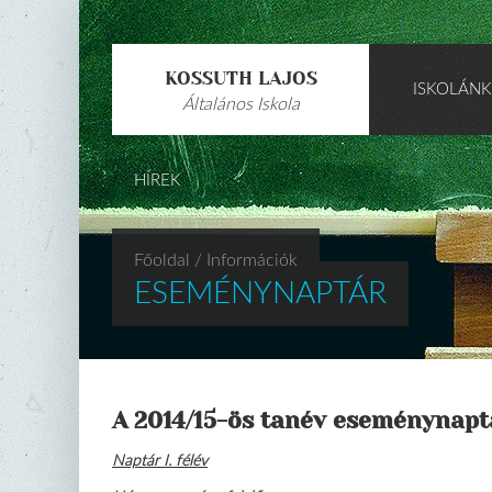
KOSSUTH LAJOS
ISKOLÁN
Általános Iskola
HÍREK
Főoldal
/ Információk
ESEMÉNYNAPTÁR
A 2014/15-ös tanév eseménynapt
Naptár I. félév