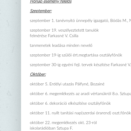
Hónap esemény felelős
Szeptember:
szeptember 1. tanévnyitó ünnepély igazgató, Bódás M.,
szeptember 19. veszélyeztetett tanulók
felmérése Farkasné V. Csilla
tanmenetek leadása minden nevelő
szeptember 19-ig szülői ért.megtartása osztályfőnök
szeptember 30-ig egyéni fejl. tervek készítése Farkasné V. 
Október:
október 5. Erdélyi utazás Pálfyné, Bozainé
október 6. megemlékezés az aradi vértanúkról 8.o. Sztup
október 6. dekoráció elkészítése osztályfőnök
október 11. nyílt tanítási nap(szerdai órarend) oszt.főnök
október 22. megemlékezés okt. 23-ról
iskolarádióban Sztupa F.