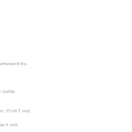
értanúkról 8.o.
. osztály
. 15-ről 7. oszt.
a 6. oszt.