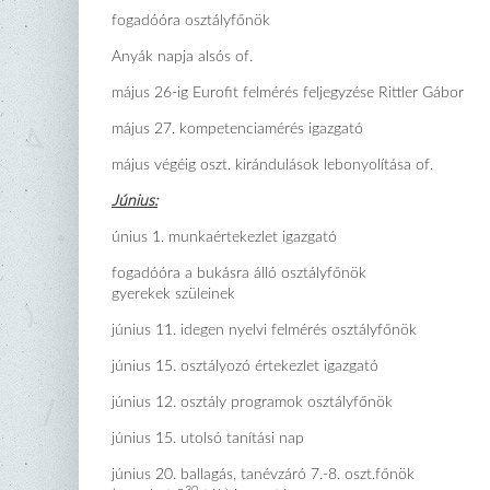
fogadóóra osztályfőnök
Anyák napja alsós of.
május 26-ig Eurofit felmérés feljegyzése Rittler Gábor
május 27. kompetenciamérés igazgató
május végéig oszt. kirándulások lebonyolítása of.
Június:
únius 1. munkaértekezlet igazgató
fogadóóra a bukásra álló osztályfőnök
gyerekek szüleinek
június 11. idegen nyelvi felmérés osztályfőnök
június 15. osztályozó értekezlet igazgató
június 12. osztály programok osztályfőnök
június 15. utolsó tanítási nap
június 20. ballagás, tanévzáró 7.-8. oszt.főnök