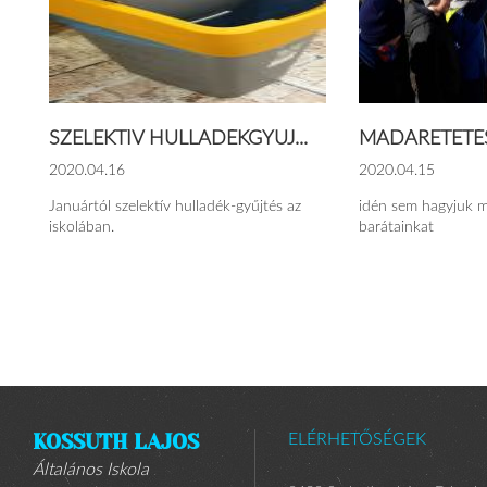
SZELEKTÍV HULLADÉKGYŰJ...
MADÁRETETÉS
2020.04.16
2020.04.15
Januártól szelektív hulladék-gyűjtés az
idén sem hagyjuk 
iskolában.
barátainkat
KOSSUTH LAJOS
ELÉRHETŐSÉGEK
Általános Iskola