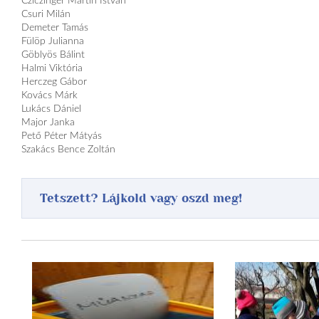
Cziczinger Martin István
Csuri Milán
Demeter Tamás
Fülöp Julianna
Göblyös Bálint
Halmi Viktória
Herczeg Gábor
Kovács Márk
Lukács Dániel
Major Janka
Pető Péter Mátyás
Szakács Bence Zoltán
Tetszett? Lájkold vagy oszd meg!