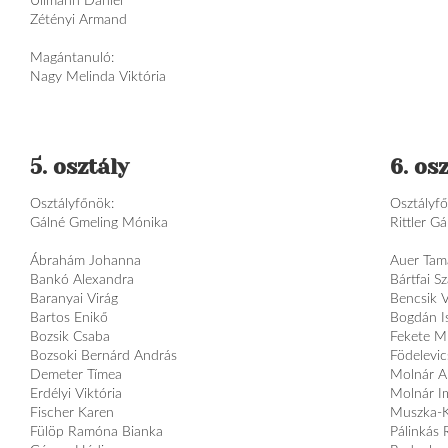
Ullmann Dániel
Zétényi Armand
Magántanuló:
Nagy Melinda Viktória
5. osztály
6. os
Osztályfőnök:
Osztályf
Gálné Gmeling Mónika
Rittler G
Ábrahám Johanna
Auer Tam
Bankó Alexandra
Bártfai S
Baranyai Virág
Bencsik V
Bartos Enikő
Bogdán Is
Bozsik Csaba
Fekete M
Bozsoki Bernárd András
Födelevic
Demeter Tímea
Molnár A
Erdélyi Viktória
Molnár I
Fischer Karen
Muszka-K
Fülöp Ramóna Bianka
Pálinkás 