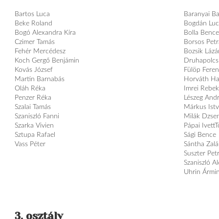
Bartos Luca
Baranyai B
Beke Roland
Bogdán Luc
Bogó Alexandra Kíra
Bolla Bence
Czimer Tamás
Borsos Petr
Fehér Mercédesz
Bozsik Lázá
Koch Gergő Benjámin
Druhapolcs
Kovás József
Fülöp Feren
Martin Barnabás
Horváth H
Oláh Réka
Imrei Rebe
Penzer Réka
Lészeg And
Szalai Tamás
Márkus Ist
Szaniszló Fanni
Milák Dzsen
Szarka Vivien
Pápai Ivett
Sztupa Rafael
Sági Bence
Vass Péter
Sántha Zal
Suszter Pet
Szaniszló Al
Uhrin Ármi
3. osztály