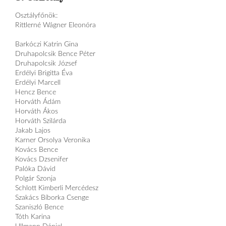
Osztályfőnök:
Rittlerné Wágner Eleonóra
Barkóczi Katrin Gina
Druhapolcsik Bence Péter
Druhapolcsik József
Erdélyi Brigitta Éva
Erdélyi Marcell
Hencz Bence
Horváth Ádám
Horváth Ákos
Horváth Szilárda
Jakab Lajos
Karner Orsolya Veronika
Kovács Bence
Kovács Dzsenifer
Palóka Dávid
Polgár Szonja
Schlott Kimberli Mercédesz
Szakács Bíborka Csenge
Szaniszló Bence
Tóth Karina