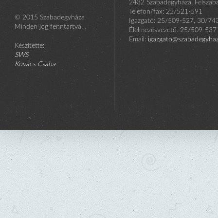
2432 Szabadegyháza, Felszaba
Telefon/fax: 25/521-591
© 2015 Szabadegyháza
Igazgató: 25/509-527, 30/74
Minden jog fenntartva.
Élelmezésvezető: 25/509-537
Email:
igazgato@szabadegyhaza
Készítette:
SWS
Kovács Csaba