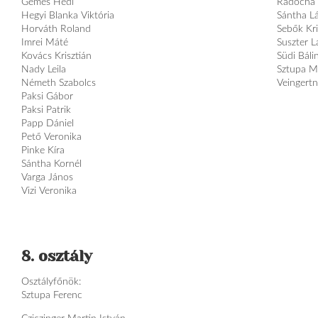
Gémes Hédi
Radocha 
Hegyi Blanka Viktória
Sántha Lá
Horváth Roland
Sebők Kri
Imrei Máté
Suszter L
Kovács Krisztián
Südi Báli
Nady Leila
Sztupa M
Németh Szabolcs
Veingert
Paksi Gábor
Paksi Patrik
Papp Dániel
Pető Veronika
Pinke Kíra
Sántha Kornél
Varga János
Vizi Veronika
8. osztály
Osztályfőnök:
Sztupa Ferenc