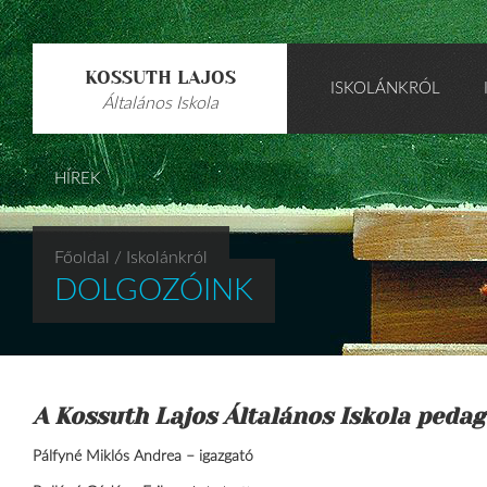
KOSSUTH LAJOS
ISKOLÁNKRÓL
Általános Iskola
HÍREK
Főoldal
/ Iskolánkról
DOLGOZÓINK
A Kossuth Lajos Általános Iskola pedag
Pálfyné Miklós Andrea – igazgató