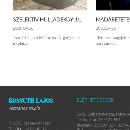
SZELEKTÍV HULLADÉKGYŰJ...
MADÁRETETÉS
2020.04.16
2020.04.15
Januártól szelektív hulladék-gyűjtés az
idén sem hagyjuk 
iskolában.
barátainkat
KOSSUTH LAJOS
ELÉRHETŐSÉGEK
Általános Iskola
2432 Szabadegyháza, Felszaba
Telefon/fax: 25/521-591
© 2015 Szabadegyháza
Igazgató: 25/509-527, 30/74
Minden jog fenntartva.