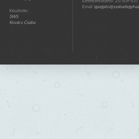
Élelmezésvezető: 25/509-537
Email:
igazgato@szabadegyhaza
Készítette:
SWS
Kovács Csaba