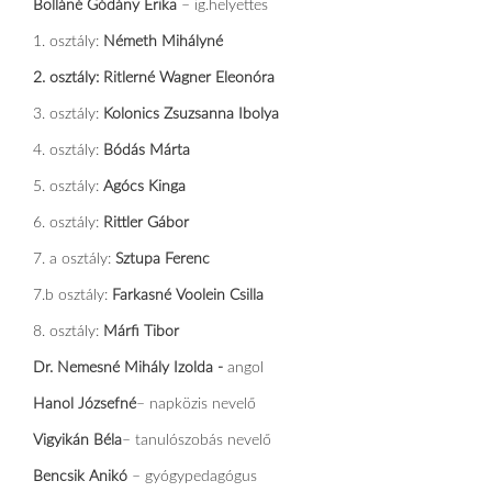
Bolláné Gódány Erika
– ig.helyettes
1. osztály:
Németh Mihályné
2. osztály:
Ritlerné Wagner Eleonóra
3. osztály:
Kolonics Zsuzsanna Ibolya
4. osztály:
Bódás Márta
5. osztály:
Agócs Kinga
6. osztály:
Rittler Gábor
7. a
osztály:
Sztupa Ferenc
7.b osztály:
Farkasné Voolein Csilla
8. osztály:
Márfi Tibor
Dr. Nemesné Mihály Izolda -
angol
Hanol Józsefné
– napközis nevelő
Vigyikán Béla
– tanulószobás nevelő
Bencsik Anikó
– gyógypedagógus